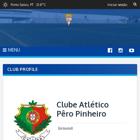
S
Porto Salvo, PT
21.8
°C
Iniciar sessão
k
i
p
t
o
c
o
MENU
n
t
e
CLUB PROFILE
n
t
Clube Atlético
Pêro Pinheiro
Ground