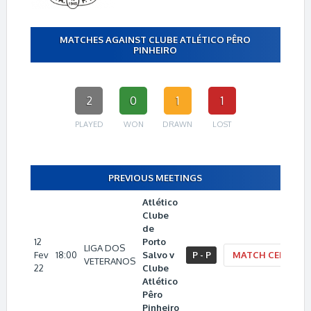
MATCHES AGAINST CLUBE ATLÉTICO PÊRO
PINHEIRO
2
0
1
1
PLAYED
WON
DRAWN
LOST
PREVIOUS MEETINGS
Atlético
Clube
de
12
Porto
LIGA DOS
Fev
18:00
Salvo v
P - P
MATCH CENTER
VETERANOS
22
Clube
Atlético
Pêro
Pinheiro