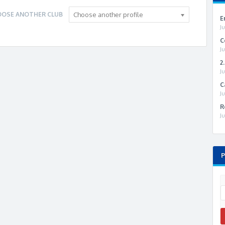
OSE ANOTHER CLUB
Choose another profile
E
J
C
J
2
J
C
J
R
J
P