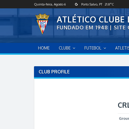
S
Quinta-feira, Agosto 6
Porto Salvo, PT
21.8
°C
k
i
ATLÉTICO CLUBE
p
FUNDADO EM 1948 | SITE 
t
o
c
o
HOME
CLUBE
FUTEBOL
ATLET
n
t
e
n
CLUB PROFILE
t
CR
Grou