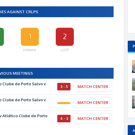
ES AGAINST CRLPS
1
2
P
DRAWN
LOST
VIOUS MEETINGS
o Clube de Porto Salvo v
3 - 5
MATCH CENTER
o Clube de Porto Salvo v
MATCH CENTER
 Atlético Clube de Porto
4 - 3
MATCH CENTER
A