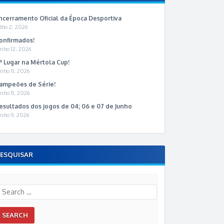
ncerramento Oficial da Época Desportiva
ulho 2, 2026
onfirmados!
unho 12, 2026
.º Lugar na Mértola Cup!
unho 11, 2026
ampeões de Série!
unho 11, 2026
esultados dos jogos de 04; 06 e 07 de Junho
unho 9, 2026
ESQUISAR