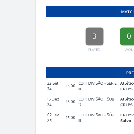
MATCH
3
0
PLAYED
WON
PRE
22 Set
CD III DIVISÃO - SÉRIE
Atlétic
15:00
24
III
CRLPS
15 Dez
CD III DIVISÃO | SUB
Atlétic
15:00
24
17
CRLPS
02 Fev
CD III DIVISÃO - SÉRIE
CRLPS v
15:00
25
III
Salvo