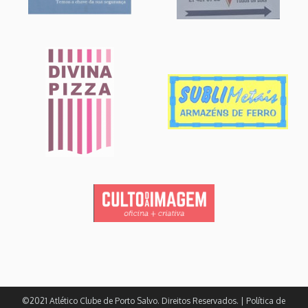
©2021 Atlético Clube de Porto Salvo. Direitos Reservados. | Política de