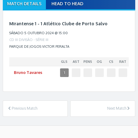
MATCH DETAILS
HEAD TO HEAD
M
a
t
Mirantense 1 - 1 Atlético Clube de Porto Salvo
c
h
SÁBADO 5 OUTUBRO 2024 @ 15:00
n
CD III DIVISÃO - SÉRIE III
a
PARQUE DE JOGOS VICTOR PERALTA
v
i
GLS
AST
PENS
OG
CS
RAT
g
Bruno
Tavares
1
a
t
i
o
n
Previous Match
Next Match