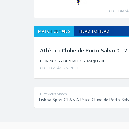
CD III DIVISÃ
MATCH DETAILS
HEAD TO HEAD
M
a
t
Atlético Clube de Porto Salvo 0 - 2
c
h
DOMINGO 22 DEZEMBRO 2024 @ 15:00
n
CD III DIVISÃO - SÉRIE III
a
v
i
g
Previous Match
a
Lisboa Sport CIFA v Atlético Clube de Porto Sal
t
i
o
n