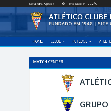
S
Sexta-feira, Agosto 7
Porto Salvo, PT
20.2
°C
k
i
ATLÉTICO CLUBE
p
FUNDADO EM 1948 | SITE 
t
o
c
o
HOME
CLUBE
FUTEBOL
ATLET
n
t
e
n
MATCH CENTER
t
ATLÉTI
GRUPO 