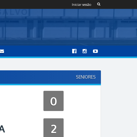
Iniciar sessão
SENIORES
0
2
A