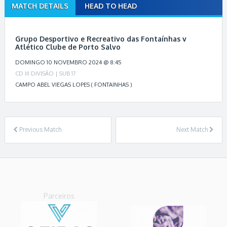
MATCH DETAILS
HEAD TO HEAD
M
a
t
Grupo Desportivo e Recreativo das Fontaínhas v
c
Atlético Clube de Porto Salvo
h
DOMINGO 10 NOVEMBRO 2024 @ 8:45
n
CD III DIVISÃO | SUB 17
a
CAMPO ABEL VIEGAS LOPES ( FONTAINHAS )
v
i
g
a
Previous Match
Next Match
t
i
o
n
Parceiros