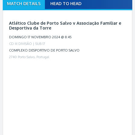
MATCH DETAILS
HEAD TO HEAD
M
a
t
Atlético Clube de Porto Salvo v Associação Familiar e
c
Desportiva da Torre
h
DOMINGO 17 NOVEMBRO 2024 @ 8:45
n
CD III DIVISÃO | SUB 17
a
COMPLEXO DESPORTIVO DE PORTO SALVO
v
2740 Porto Salvo, Portugal
i
g
a
t
i
o
Leaflet
| Map
n
data ©
OpenStreetMap
contributors
,
CC-BY-SA
,
Imagery ©
Mapbox