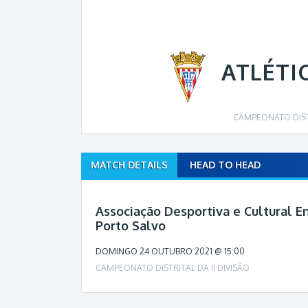
ATLÉTI
CAMPEONATO DISTR
MATCH DETAILS
HEAD TO HEAD
M
a
t
Associação Desportiva e Cultural En
c
Porto Salvo
h
n
DOMINGO 24 OUTUBRO 2021 @ 15:00
a
CAMPEONATO DISTRITAL DA II DIVISÃO
v
i