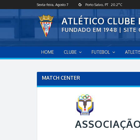
S
Sexta-feira, Agosto 7
Porto Salvo, PT
20.2
°C
k
i
ATLÉTICO CLUBE
p
FUNDADO EM 1948 | SITE 
t
o
c
o
HOME
CLUBE
FUTEBOL
ATLET
n
t
e
n
MATCH CENTER
t
ASSOCIAÇÃO