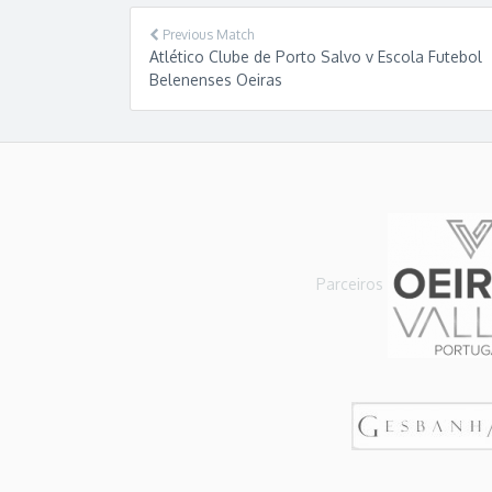
g
a
Previous Match
t
Atlético Clube de Porto Salvo v Escola Futebol
i
Belenenses Oeiras
o
n
Parceiros