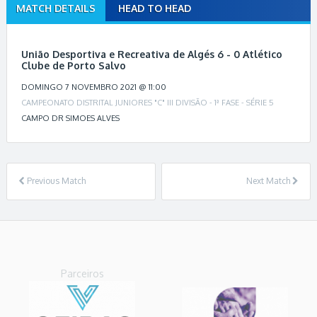
MATCH DETAILS
HEAD TO HEAD
M
a
t
União Desportiva e Recreativa de Algés 6 - 0 Atlético
c
Clube de Porto Salvo
h
DOMINGO 7 NOVEMBRO 2021 @ 11:00
n
CAMPEONATO DISTRITAL JUNIORES "C" III DIVISÃO - 1ª FASE - SÉRIE 5
a
CAMPO DR SIMOES ALVES
v
i
g
a
Previous Match
Next Match
t
i
o
n
Parceiros