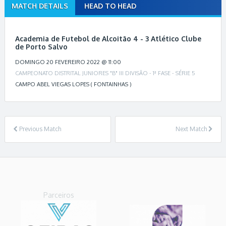
MATCH DETAILS
HEAD TO HEAD
M
a
t
Academia de Futebol de Alcoitão 4 - 3 Atlético Clube
c
de Porto Salvo
h
DOMINGO 20 FEVEREIRO 2022 @ 11:00
n
CAMPEONATO DISTRITAL JUNIORES "B" III DIVISÃO - 1ª FASE - SÉRIE 5
a
CAMPO ABEL VIEGAS LOPES ( FONTAINHAS )
v
i
g
a
Previous Match
Next Match
t
i
o
n
Parceiros