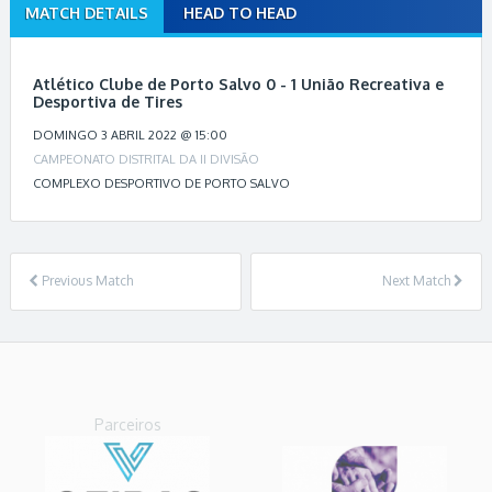
MATCH DETAILS
HEAD TO HEAD
M
a
t
Atlético Clube de Porto Salvo 0 - 1 União Recreativa e
c
Desportiva de Tires
h
DOMINGO 3 ABRIL 2022 @ 15:00
n
CAMPEONATO DISTRITAL DA II DIVISÃO
a
COMPLEXO DESPORTIVO DE PORTO SALVO
v
i
g
a
Previous Match
Next Match
t
i
o
n
Parceiros