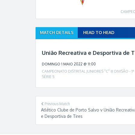
CAMPEONA
MATCH DETAILS
HEAD TO HEAD
M
a
t
União Recreativa e Desportiva de Ti
c
h
DOMINGO 1 MAIO 2022 @ 11:00
n
CAMPEONATO DISTRITAL JUNIORES "C" III DIVISÃO - 1ª 
a
SÉRIE 5
v
i
g
a
Previous Match
t
Atlético Clube de Porto Salvo v União Recreativ
i
e Desportiva de Tires
o
n