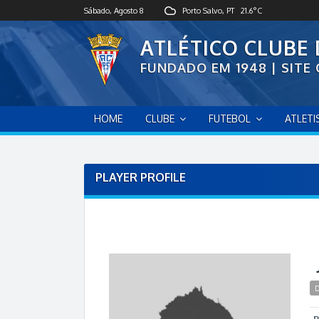
S
Sábado, Agosto 8
Porto Salvo, PT
21.6
°C
k
i
ATLÉTICO CLUBE
p
FUNDADO EM 1948 | SITE 
t
o
c
o
HOME
CLUBE
FUTEBOL
ATLET
n
t
e
n
PLAYER PROFILE
t
D