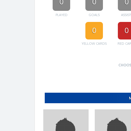
0
0
0
PLAYED
GOALS
ASSIST
0
0
YELLOW CARDS
RED CA
CHOOS