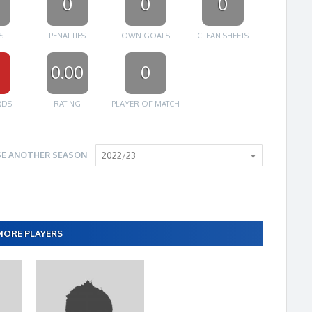
0
0
0
S
PENALTIES
OWN GOALS
CLEAN SHEETS
0.00
0
RDS
RATING
PLAYER OF MATCH
E ANOTHER SEASON
2022/23
MORE PLAYERS