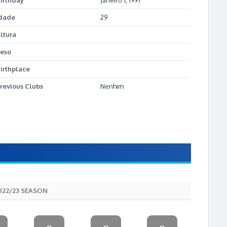
irthday
Janeiro 1, 1997
dade
29
ltura
eso
irthplace
revious Clubs
Nenhim
022/23 SEASON