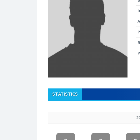
B
I
A
P
B
P
STATISTICS
2