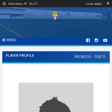
S
Porto Salvo, PT
25.2
°C
Iniciar sessão
k
i
p
t
o
c
o
MENU
n
t
e
PLAYER PROFILE
INICIADOS - SUB 15
n
t