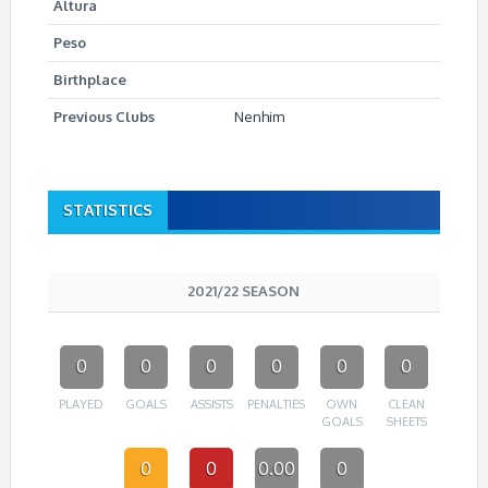
Altura
Peso
Birthplace
Previous Clubs
Nenhim
STATISTICS
2021/22 SEASON
0
0
0
0
0
0
PLAYED
GOALS
ASSISTS
PENALTIES
OWN
CLEAN
GOALS
SHEETS
0
0
0.00
0